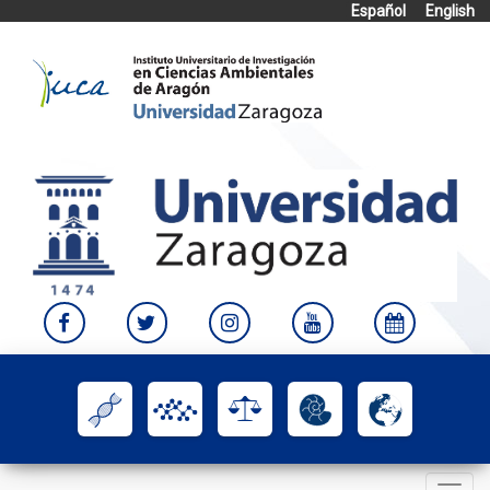
Español
English
Skip
to
content
Toggle