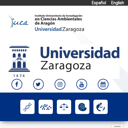
Español
English
Skip
to
content
Toggle