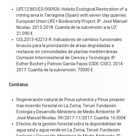
LIFE12 BIO/ES/000926. Holistic Ecological Restoration of a
mining area in Tarragona (Spain) with seven clay quarries.
European Union LIFE+ Biodiversity Project. IP: José Manuel
Nicolau. 2013-2018. Cuantía de la subvención a la UZ:
21.090 €.
CGL2013-42213-R. Indicadores de cambios funcionales
bruscos para la priorización de áreas degradadas a
restaurar en comunidades de plantas mediterráneas.
Comisión Interministerial de Ciencia y Tecnología. IP:
Esther Bochet y Patricio García-Fayos (CIDE-CSIC). 2014-
2017. Cuantía de la subvención: 73000 €.
Contratos
:
Regeneración natural de Pinus sylvestris y Pinus pinaster
tras incendio forestal en La Zoma, Teruel. Fundación
Ecología y Desarrollo-Ministerio de Medio Ambiente. IP:
José Manuel Nicolau. 09/2017-11/2017. Cuantía: 16.000€
Efectos de la gestión forestal sobre la disponibilidad de
agua azul y agua verde en La Zoma, Teruel. Fundación
Ecología y Desarrollo-Ministerio de Medio Ambiente. IP: