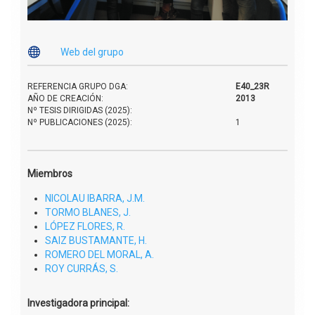

Web del grupo
REFERENCIA GRUPO DGA:
E40_23R
AÑO DE CREACIÓN:
2013
Nº TESIS DIRIGIDAS (2025):
Nº PUBLICACIONES (2025):
1
Miembros
NICOLAU IBARRA, J.M.
TORMO BLANES, J.
LÓPEZ FLORES, R.
SAIZ BUSTAMANTE, H.
ROMERO DEL MORAL, A.
ROY CURRÁS, S.
Investigadora principal: