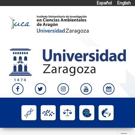
Español
English
Skip
to
content
Toggle