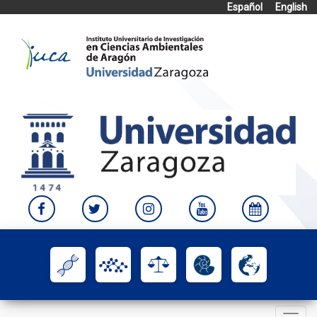
Español
English
Skip
to
content
Toggle