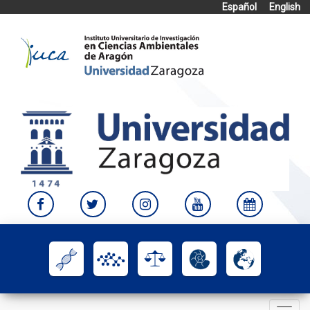
Español
English
Skip
to
content
Toggle