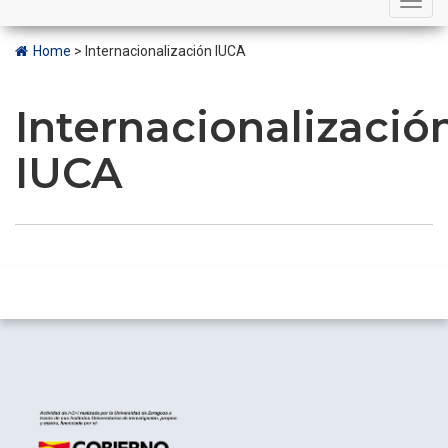
navigation
Home
>
Internacionalización IUCA
Internacionalizació
IUCA