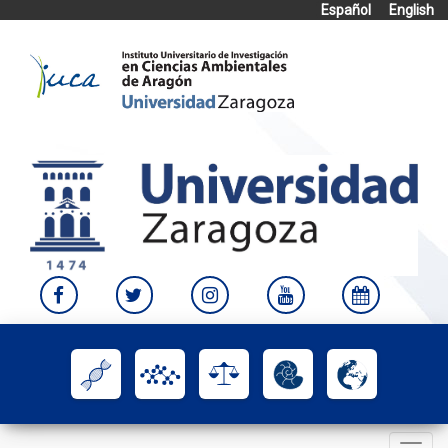
Español
English
Skip
to
content
Toggle