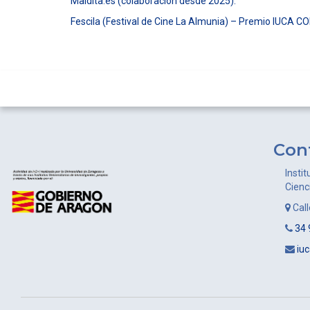
Maldita.es (colaboración desde 2025).
Fescila (Festival de Cine La Almunia) – Premio IUCA C
Con
Instit
Cienc
Cal
34 
iu