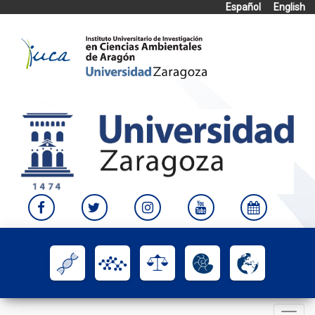
Español
English
Skip
to
content
Toggle