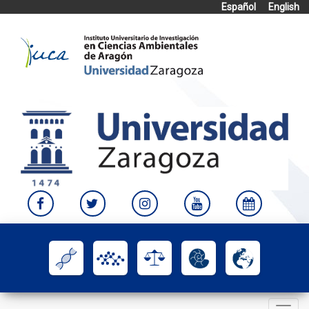
Español
English
Skip
to
content
Toggle