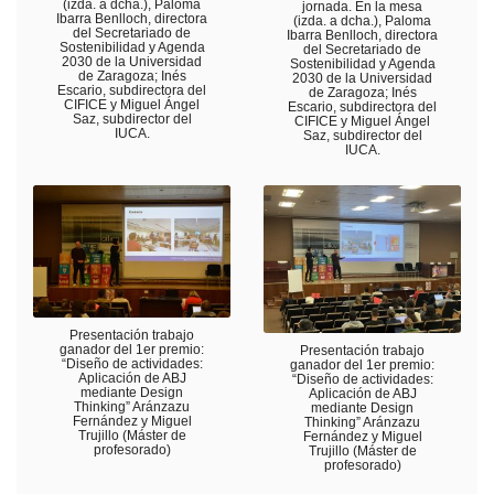
(izda. a dcha.), Paloma
jornada. En la mesa
Ibarra Benlloch, directora
(izda. a dcha.), Paloma
del Secretariado de
Ibarra Benlloch, directora
Sostenibilidad y Agenda
del Secretariado de
2030 de la Universidad
Sostenibilidad y Agenda
de Zaragoza; Inés
2030 de la Universidad
Escario, subdirectora del
de Zaragoza; Inés
CIFICE y Miguel Ángel
Escario, subdirectora del
Saz, subdirector del
CIFICE y Miguel Ángel
IUCA.
Saz, subdirector del
IUCA.
Presentación trabajo
ganador del 1er premio:
Presentación trabajo
“Diseño de actividades:
ganador del 1er premio:
Aplicación de ABJ
“Diseño de actividades:
mediante Design
Aplicación de ABJ
Thinking” Aránzazu
mediante Design
Fernández y Miguel
Thinking” Aránzazu
Trujillo (Máster de
Fernández y Miguel
profesorado)
Trujillo (Máster de
profesorado)