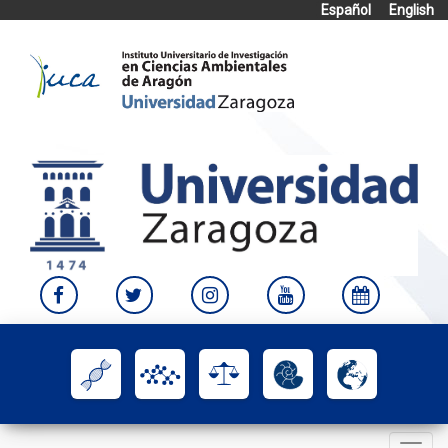
Español
English
Skip
to
content
Toggle