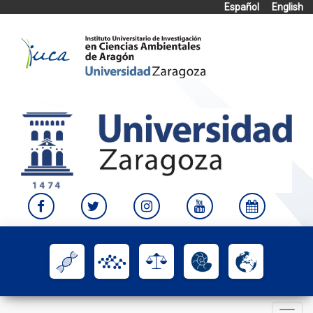
Español
English
Skip
to
content
Toggle