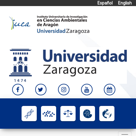
Español
English
Skip
to
content
Toggle