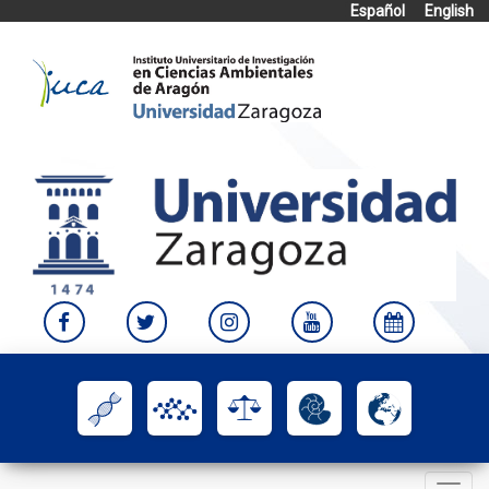
Español
English
Skip
to
content
Toggle