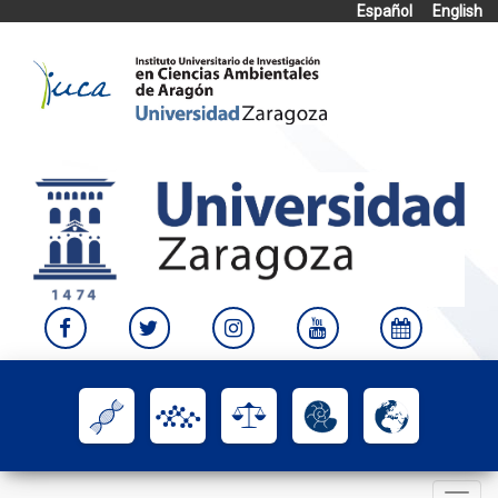
Español
English
Skip
to
content
Toggle