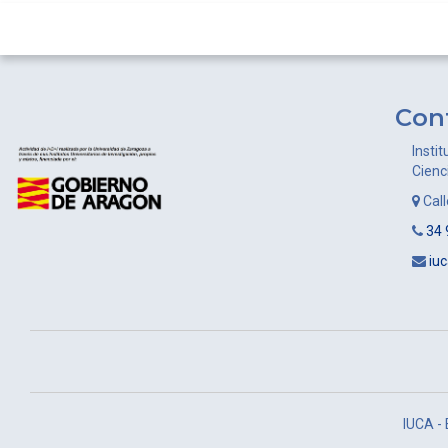
Con
Instit
Cienc
Cal
34 
iu
IUCA -