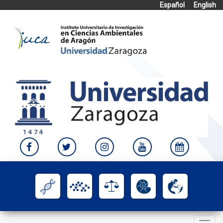
Español
English
Skip
to
content
Toggle