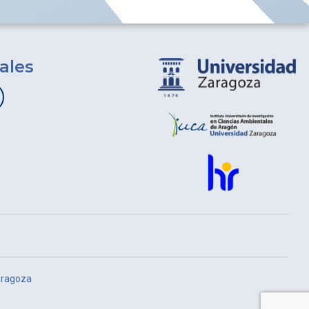
ales
aragoza