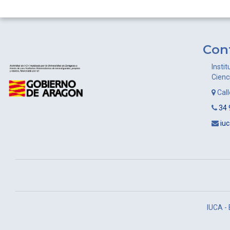
de
entradas
Con
Instit
Cienc
Cal
34 
iu
IUCA -