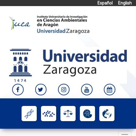
Español
English
Skip
to
content
Toggle