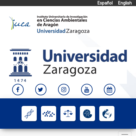
Español
English
Skip
to
content
Toggle