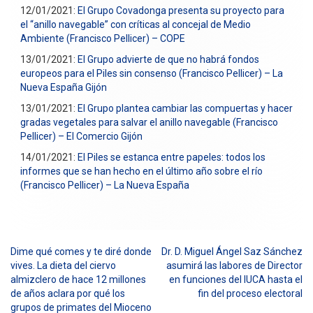
12/01/2021:
El Grupo Covadonga presenta su proyecto para
el “anillo navegable” con críticas al concejal de Medio
Ambiente (Francisco Pellicer) – COPE
13/01/2021:
El Grupo advierte de que no habrá fondos
europeos para el Piles sin consenso (Francisco Pellicer) – La
Nueva España Gijón
13/01/2021:
El Grupo plantea cambiar las compuertas y hacer
gradas vegetales para salvar el anillo navegable (Francisco
Pellicer) – El Comercio Gijón
14/01/2021:
El Piles se estanca entre papeles: todos los
informes que se han hecho en el último año sobre el río
(Francisco Pellicer) – La Nueva España
Dime qué comes y te diré donde
Dr. D. Miguel Ángel Saz Sánchez
Navegación
vives. La dieta del ciervo
asumirá las labores de Director
almizclero de hace 12 millones
en funciones del IUCA hasta el
de
de años aclara por qué los
fin del proceso electoral
entradas
grupos de primates del Mioceno