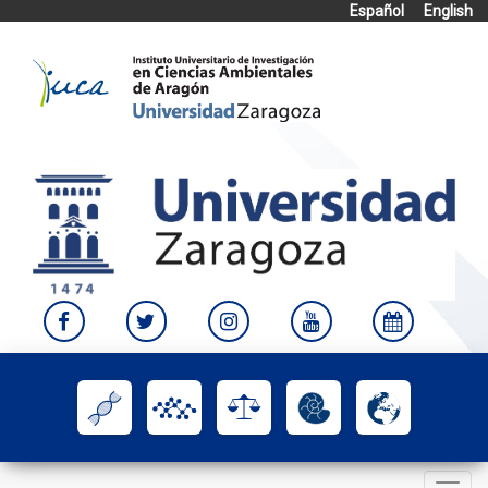
Español
English
Skip
to
content
Toggle