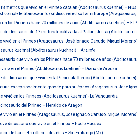
8 metros que vivió en el Pirineo catalán (Abditosaurus kuehnei) – Nius 
st complete titanosaur fossil discovered so far in Europe (Aragosaurus
ó en los Pirineos hace 70 millones de años (Abditosaurus kuehnei) – El 
 de dinosaure de 17 metres localitzada al Pallars Jussà (Abditosaurus
 vivió en el Pirineo (Aragosaurus, José Ignacio Canudo, Miguel Moreno)-
osaurus kuehnei (Abditosaurus kuehnei) – Arainfo
osaurio que vivió en los Pirineos hace 70 millones de años (Abditosauru
ivió en el Pirineo (Abditosaurus kuehnei) – Diario de Arousa
e de dinosaurio que vivió en la Península Ibérica (Abditosaurus kuehnei
nosaurio excepcionalmente grande para su época (Aragosaurus, José Igna
 vivió en los Pirineos (Abditosaurus kuehnei)- La Vanguardia
 dinosaurio del Pirineo – Heraldo de Aragón
e vivió en el Pirineo (Aragosaurus, José Ignacio Canudo, Miguel Moren
vo dinosaurio que vivió en el Pirineo – Radio Huesca
saurio de hace 70 millones de años – Sin Embargo (Mx)