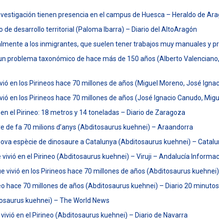
 investigación tienen presencia en el campus de Huesca – Heraldo de Ar
de desarrollo territorial (Paloma Ibarra) – Diario del AltoAragón
lmente a los inmigrantes, que suelen tener trabajos muy manuales y pre
un problema taxonómico de hace más de 150 años (Alberto Valenciano,
vió en los Pirineos hace 70 millones de años (Miguel Moreno, José Ign
vió en los Pirineos hace 70 millones de años (José Ignacio Canudo, Mi
 en el Pirineo: 18 metros y 14 toneladas – Diario de Zaragoza
re de fa 70 milions d’anys (Abditosaurus kuehnei) – Araandorra
nova espècie de dinosaure a Catalunya (Abditosaurus kuehnei) – Catalu
ivió en el Pirineo (Abditosaurus kuehnei) – Viruji – Andalucía Informa
 vivió en los Pirineos hace 70 millones de años (Abditosaurus kuehnei) 
ineo hace 70 millones de años (Abditosaurus kuehnei) – Diario 20 minutos
osaurus kuehnei) – The World News
ivió en el Pirineo (Abditosaurus kuehnei) – Diario de Navarra