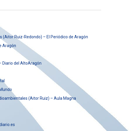
s (Aitor Ruiz-Redondo) – El Periódico de Aragón
de Aragón
– Diario del AltoAragón
tal
l Mundo
edioambientales
(Aitor Ruiz) – Aula Magna
diario.es