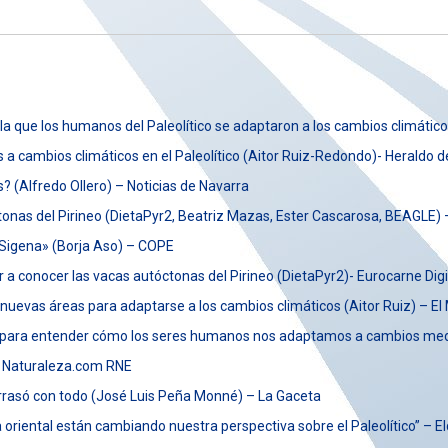
a que los humanos del Paleolítico se adaptaron a los cambios climático
 a cambios climáticos en el Paleolítico (Aitor Ruiz-Redondo)- Heraldo 
as? (Alfredo Ollero) – Noticias de Navarra
ctonas del Pirineo (DietaPyr2, Beatriz Mazas, Ester Cascarosa, BEAGLE) 
 Sigena» (Borja Aso) – COPE
 a conocer las vacas autóctonas del Pirineo (DietaPyr2)- Eurocarne Digi
 nuevas áreas para adaptarse a los cambios climáticos (Aitor Ruiz) – E
ción para entender cómo los seres humanos nos adaptamos a cambios m
or Naturaleza.com RNE
arrasó con todo (José Luis Peña Monné) – La Gaceta
riental están cambiando nuestra perspectiva sobre el Paleolítico” – El