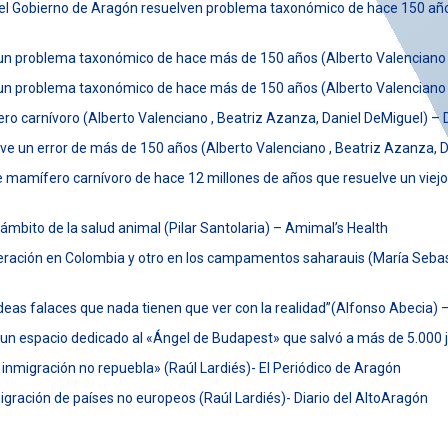
 el Gobierno de Aragón resuelven problema taxonómico de hace 150 años
un problema taxonómico de hace más de 150 años (Alberto Valenciano ,
un problema taxonómico de hace más de 150 años (Alberto Valenciano ,
ero carnívoro
(Alberto Valenciano , Beatriz Azanza, Daniel DeMiguel) –
lve un error de más de 150 años
(Alberto Valenciano , Beatriz Azanza, 
 de mamífero carnívoro de hace 12 millones de años que resuelve un vi
ámbito de la salud animal (Pilar Santolaria) – Amimal’s Health
ación en Colombia y otro en los campamentos saharauis (María Sebasti
ideas falaces que nada tienen que ver con la realidad”(Alfonso Abecia) 
 un espacio dedicado al «Ángel de Budapest» que salvó a más de 5.000
 inmigración no repuebla» (Raúl Lardiés)- El Periódico de Aragón
nmigración de países no europeos (Raúl Lardiés)- Diario del AltoAragón