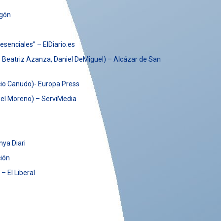
agón
senciales” – ElDiario.es
 Beatriz Azanza, Daniel DeMiguel) – Alcázar de San
acio Canudo)- Europa Press
guel Moreno) – ServiMedia
nya Diari
ción
– El Liberal