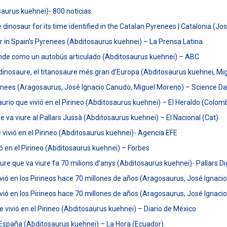
aurus kuehnei)- 800 noticias
 dinosaur for its time identified in the Catalan Pyrenees | Catalonia (
r in Spain’s Pyrenees (Abditosaurus kuehnei) – La Prensa Latina
ande como un autobús articulado (Abditosaurus kuehnei) – ABC
dinosaure, el titanosaure més gran d’Europa (Abditosaurus kuehnei, M
enees (Aragosaurus, José Ignacio Canudo, Miguel Moreno) – Science Dai
rio que vivió en el Pirineo (Abditosaurus kuehnei) – El Heraldo (Colom
va viure al Pallars Jussà (Abditosaurus kuehnei) – El Nacional (Cat)
vivió en el Pirineo (Abditosaurus kuehnei)- Agencia EFE
 en el Pirineo (Abditosaurus kuehnei) – Forbes
e que va viure fa 70 milions d’anys (Abditosaurus kuehnei)- Pallars Dig
vió en los Pirineos hace 70 millones de años (Aragosaurus, José Ignaci
ivió en los Pirineos hace 70 millones de años (Aragosaurus, José Ignac
vivió en el Pirineo (Abditosaurus kuehnei) – Diario de México
España (Abditosaurus kuehnei) – La Hora (Ecuador)