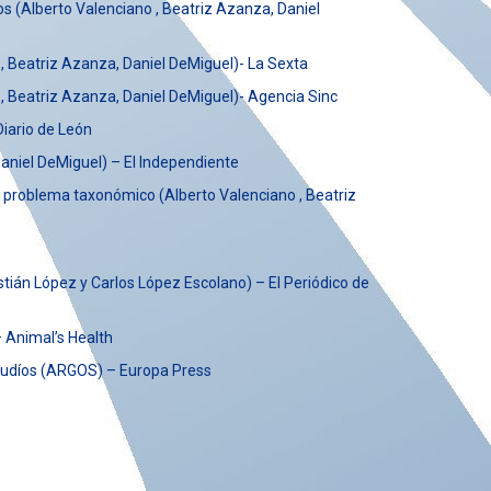
 (Alberto Valenciano , Beatriz Azanza, Daniel
 Beatriz Azanza, Daniel DeMiguel)- La Sexta
 Beatriz Azanza, Daniel DeMiguel)- Agencia Sinc
Diario de León
Daniel DeMiguel)
– El Independiente
ejo problema taxonómico
(Alberto Valenciano , Beatriz
án López y Carlos López Escolano) – El Periódico de
– Animal’s Health
 judíos (ARGOS) – Europa Press