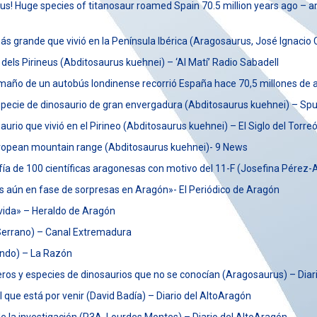
us! Huge species of titanosaur roamed Spain 70.5 million years ago – a
más grande que vivió en la Península Ibérica (Aragosaurus, José Ignaci
 dels Pirineus (Abditosaurus kuehnei) – ‘Al Matí’ Radio Sabadell
amaño de un autobús londinense recorrió España hace 70,5 millones de 
especie de dinosaurio de gran envergadura (Abditosaurus kuehnei) – Spu
rio que vivió en el Pirineo (Abditosaurus kuehnei) – El Siglo del Torre
European mountain range (Abditosaurus kuehnei)- 9 News
ía de 100 científicas aragonesas con motivo del 11-F (Josefina Pérez-A
s aún en fase de sorpresas en Aragón»- El Periódico de Aragón
 vida» – Heraldo de Aragón
 Serrano) – Canal Extremadura
ondo) – La Razón
eros y especies de dinosaurios que no se conocían (Aragosaurus) – Diar
al que está por venir (David Badía) – Diario del AltoAragón
de la investigación (P3A, Lourdes Montes) – Diario del AltoAragón