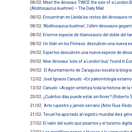
08/02:
Meet the dinosaur TWICE the size of a London B
(Abditosaurus kuehnei) – The Daily Mail
08/02:
Encuentran en Lleida los restos del dinosaurio 
08/02:
‘Abditosaurus kuehnei’, l’últim dinosaure gegant
08/02:
Enorme especie de titanosaurio del doble del t
08/02:
Un titán en los Pirineos: descubren una nueva 
09/02:
Expertos descubren una nueva especie de dinosau
09/02:
New dinosaur ‘size of a London bus’ found in 
09/02:
El Ayuntamiento de Zaragoza rescata la biograf
12/02:
José Ignacio Canudo: «En paleontología estamo
13/02:
Canudo: «Aragón sintetiza toda la historia de la
20/02:
¿Cuántos días puede estar sin llover? (Roberto
21/02:
Arte rupestre y jamón serrano (Aitor Ruiz-Red
21/02:
Teruel ha aportado al registro mundial diez gén
27/02:
El valor del suelo que pisamos y el turismo digit
27/02:
Los científicos ponen a Huesca a la vanguardia 