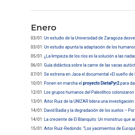
Enero
03/01:
Un estudio de la Universidad de Zaragoza desvel
03/01:
Un estudio apunta la adaptación de los humanos
05/01:
¿La limpieza de los ríos es la solución a las riad
06/01:
Guía didáctica sobre la carne de las vacas autó
07/01:
Se estrena en Jaca el documental «El sueño de
10/01:
Ponen en marcha el
proyecto DietaPyr2
para dar
12/01:
Los grupos humanos del Paleolítico colonizaron
13/01:
Aitor Ruiz de la UNIZAR lidera una investiga
14/01:
David Badía y la degradación de los suelos – P
14/01:
La creciente de El Blanquito: Un monstruo que 
15/01:
Aitor Ruiz-Redondo: “Los yacimientos de Europa o