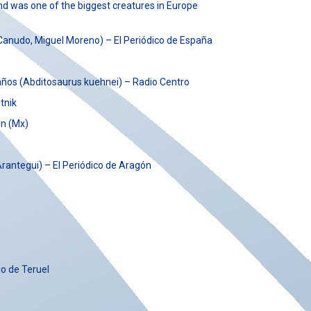
nd was one of the biggest creatures in Europe
o Canudo, Miguel Moreno) – El Periódico de España
años (Abditosaurus kuehnei) – Radio Centro
tnik
ón (Mx)
rantegui) – El Periódico de Aragón
io de Teruel