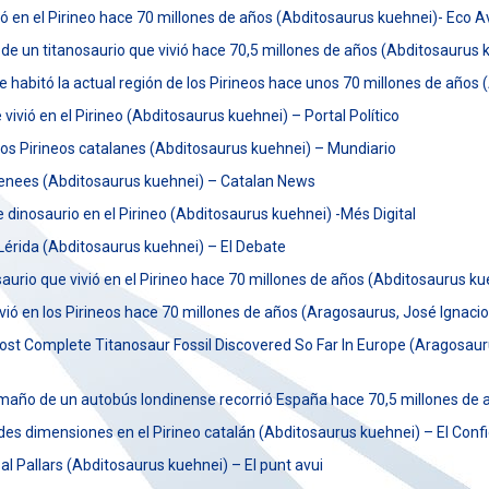
ió en el Pirineo hace 70 millones de años (Abditosaurus kuehnei)- Eco A
 de un titanosaurio que vivió hace 70,5 millones de años (Abditosaurus
 habitó la actual región de los Pirineos hace unos 70 millones de años
ivió en el Pirineo (Abditosaurus kuehnei) – Portal Político
os Pirineos catalanes (Abditosaurus kuehnei) – Mundiario
renees (Abditosaurus kuehnei) – Catalan News
dinosaurio en el Pirineo (Abditosaurus kuehnei) -Més Digital
érida (Abditosaurus kuehnei) – El Debate
aurio que vivió en el Pirineo hace 70 millones de años (Abditosaurus k
ivió en los Pirineos hace 70 millones de años (Aragosaurus, José Ign
ost Complete Titanosaur Fossil Discovered So Far In Europe (Aragosau
amaño de un autobús londinense recorrió España hace 70,5 millones de
es dimensiones en el Pirineo catalán (Abditosaurus kuehnei) – El Confi
al Pallars (Abditosaurus kuehnei) – El punt avui