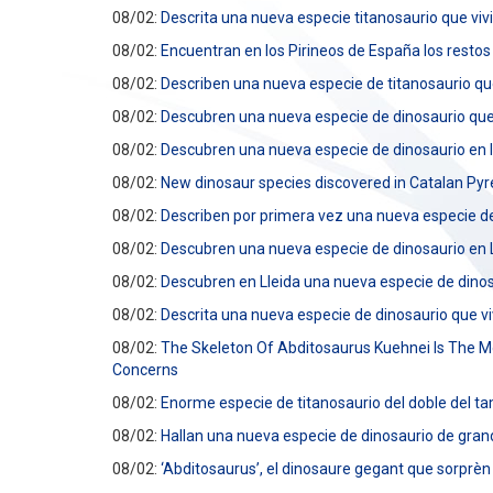
08/02:
Descrita una nueva especie titanosaurio que viv
08/02:
Encuentran en los Pirineos de España los restos
08/02:
Describen una nueva especie de titanosaurio que
08/02:
Descubren una nueva especie de dinosaurio que v
08/02:
Descubren una nueva especie de dinosaurio en l
08/02:
New dinosaur species discovered in Catalan Py
08/02:
Describen por primera vez una nueva especie de 
08/02:
Descubren una nueva especie de dinosaurio en L
08/02:
Descubren en Lleida una nueva especie de dinos
08/02:
Descrita una nueva especie de dinosaurio que v
08/02:
The Skeleton Of Abditosaurus Kuehnei Is The M
Concerns
08/02:
Enorme especie de titanosaurio del doble del t
08/02:
Hallan una nueva especie de dinosaurio de grand
08/02:
‘Abditosaurus’, el dinosaure gegant que sorprèn 