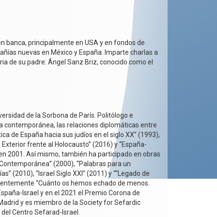
en banca, principalmente en USA y en fondos de
pañías nuevas en México y España. Imparte charlas a
aria de su padre: Ángel Sanz Briz, conocido como el
ersidad de la Sorbona de París. Politólogo e
paña contemporánea, las relaciones diplomáticas entre
tica de España hacia sus judíos en el siglo XX” (1993),
 Exterior frente al Holocausto” (2016) y “España-
 en 2001. Así mismo, también ha participado en obras
ña Contemporánea” (2000), “Palabras para un
s” (2010), “Israel Siglo XXI” (2011) y ““Legado de
 recientemente “Cuánto os hemos echado de menos.
España-Israel y en el 2021 el Premio Corona de
 Madrid y es miembro de la Society for Sefardic
del Centro Sefarad-Israel.