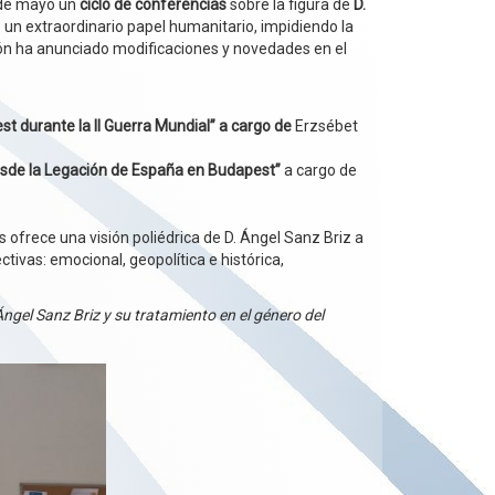
 de mayo un
ciclo de conferencias
sobre la figura de
D.
un extraordinario papel humanitario, impidiendo la
ación ha anunciado modificaciones y novedades en el
st durante la II Guerra Mundial” a cargo de
Erzsébet
desde la Legación de España en Budapest”
a cargo de
as ofrece una visión poliédrica de D. Ángel Sanz Briz a
tivas: emocional, geopolítica e histórica,
Ángel Sanz Briz y su tratamiento en el género del