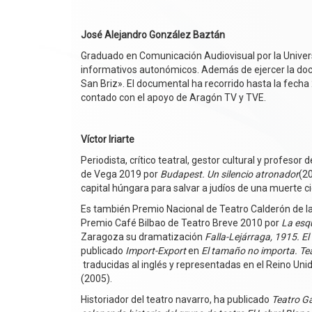
José Alejandro González Baztán
Graduado en Comunicación Audiovisual por la Univer
informativos autonómicos. Además de ejercer la docen
San Briz». El documental ha recorrido hasta la fecha
contado con el apoyo de Aragón TV y TVE.
Víctor Iriarte
Periodista, crítico teatral, gestor cultural y profes
de Vega 2019 por
Budapest. Un silencio atronador
(20
capital húngara para salvar a judíos de una muerte c
Es también Premio Nacional de Teatro Calderón de l
Premio Café Bilbao de Teatro Breve 2010 por
La esq
Zaragoza su dramatización
Falla-Lejárraga, 1915. El
publicado
Import-Export
en
El tamaño no importa. Teat
traducidas al inglés y representadas en el Reino Unid
(2005).
Historiador del teatro navarro, ha publicado
Teatro G