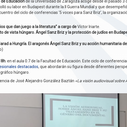
 de Educación
de la Universidad de Zaragoza acoge desde el pasado 3
lló su labor en Budapest durante la II Guerra Mundial y que desempeñó 
ncuentro del ciclo de conferencias ‘5 voces para Sanz Briz’, la organiz
ios que dan juego a la literatura” a cargo de
Víctor Iriarte.
to de vista húngaro. Ángel Sanz Briz y la protección de judíos en Budape
arad a Hungría. El aragonés Ángel Sanz Briz y su acción humanitaria 
o)
 18h
. en el aula 0.7 de la Facultad de Educación. Este ciclo de conferenci
fesionales destacados
, que abordarán su figura desde diferentes perspec
iográfico húngaro.
erencia de José Alejandro González Baztán
«La visión audiovisual sobre 