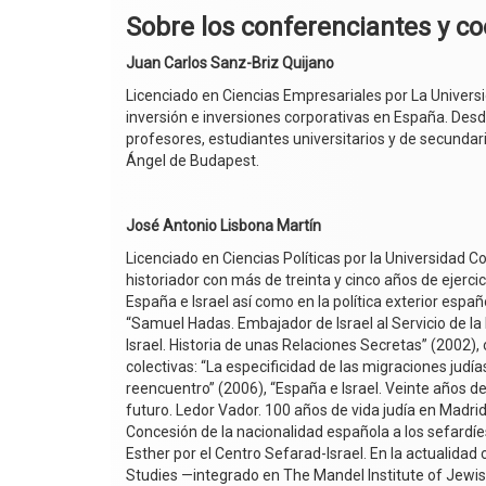
Sobre los conferenciantes y c
Juan Carlos Sanz-Briz Quijano
Licenciado en Ciencias Empresariales por La Univers
inversión e inversiones corporativas en España. Des
profesores, estudiantes universitarios y de secundari
Ángel de Budapest.
José Antonio Lisbona Martín
Licenciado en Ciencias Políticas por la Universidad 
historiador con más de treinta y cinco años de ejerci
España e Israel así como en la política exterior españo
“Samuel Hadas. Embajador de Israel al Servicio de la 
Israel. Historia de unas Relaciones Secretas” (2002
colectivas: “La especificidad de las migraciones ju
reencuentro” (2006), “España e Israel. Veinte años de
futuro. Ledor Vador. 100 años de vida judía en Madr
Concesión de la nacionalidad española a los sefardíe
Esther por el Centro Sefarad-Israel. En la actualidad
Studies —integrado en The Mandel Institute of Jewis