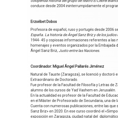
colopenda historia del grupo de teatro El Lebrel Blanc
conduce desde 2004 ininterrumpidamente el program
Erzsébet Dobos
Profesora de español, ruso y portugés desde 2006 se
España. La historia de Ángel Sanz Briz y de los judío
1944- 45 y copiosas informaciones referentes a las me
homenajes y eventos organizados por la Embajada de
Ángel Sanz Briz,
Justo entre las Naciones.
Coordinador: Miguel Ángel Pallarés Jiménez
Natural de Tauste (Zaragoza), se licenció y doctoró e
Extraordinario de Doctorado.
Fue profesor de la Facultad de Filosofía y Letras de 
alumno de los cursos de Yad Vashem en Jerusalén.
En la actualidad es profesor de la Facultad de Educa
en el Máster de Profesorado de Secundaria, una de las
Cuenta con numerosas publicaciones, entre las que s
Sanz Briz» en 2020. En ese curso coordinó el «Simposi
exposición en Zaragoza, ciudad natal del diplomático