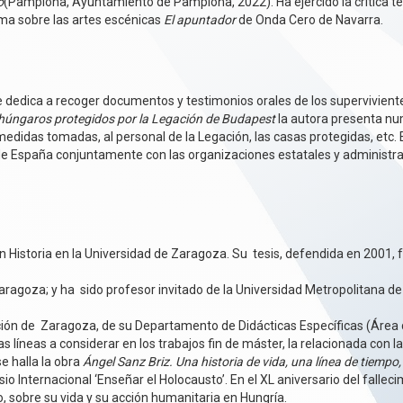
o
(Pamplona, Ayuntamiento de Pamplona, 2022). Ha ejercido la crítica teat
a sobre las artes escénicas
El apuntador
de Onda Cero de Navarra.
 dedica a recoger documentos y testimonios orales de los supervivientes
s húngaros protegidos por la Legación de Budapest
la autora presenta n
didas tomadas, al personal de la Legación, las casas protegidas, etc. El
 España conjuntamente con las organizaciones estatales y administrat
n Historia en la Universidad de Zaragoza. Su tesis, defendida en 2001, 
Zaragoza; y ha sido profesor invitado de la Universidad Metropolitana de
ción de Zaragoza, de su Departamento de Didácticas Específicas (Área de
 líneas a considerar en los trabajos fin de máster, la relacionada con 
e halla la obra
Ángel Sanz Briz. Una historia de vida, una línea de tiemp
o Internacional ‘Enseñar el Holocausto’. En el XL aniversario del falle
, sobre su vida y su acción humanitaria en Hungría.