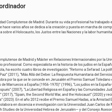
oordinador
idad Complutense de Madrid. Durante su vida profesional ha trabajado 
de hace varios años se dedica a la creación y puesta en marcha de com
a sobre el Holocausto, los Justos entre las Naciones y la labor humanit
Complutense de Madrid y Máster en Relaciones Internacionales por la Univ
cio profesional. Como especialista en la historia de los judíos en la Es
la, ha escrito cuatro libros de investigación: “Retorno a Sefarad. La polí
Paz” (2011), “Más Allá del Deber. La Respuesta Humanitaria del Servicio
), obra por la que se le concede en Jerusalén el Premio Samuel Toledano
días de Marruecos a España (1956-1970)” (1996), “Los judíos en la Espa
spués” (2007), “La Libertad Religiosa en España y las Comunidades Judía
id” (2017), “Spain, the Second World War, and the Holocaust” (2020) y
s” (2023). En el año 2012 recibe el Premio Samuel Hadas, a la Amistad 
 colabora en docencia e investigación con la Universidad Juan Carlos de
h Studies de la Universidad Hebrea de Jerusalén— y del Consejo Asesor 