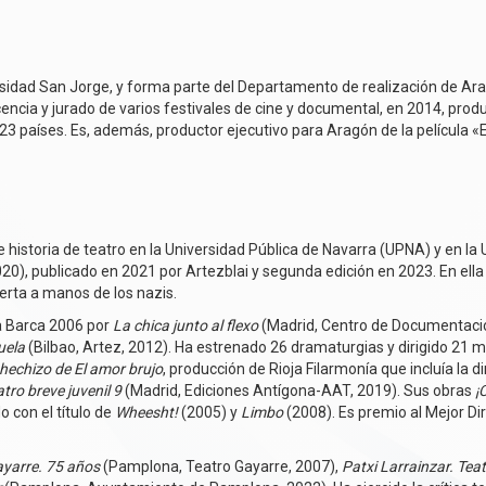
sidad San Jorge, y forma parte del Departamento de realización de A
cia y jurado de varios festivales de cine y documental, en 2014, produ
 23 países. Es, además, productor ejecutivo para Aragón de la película
or de historia de teatro en la Universidad Pública de Navarra (UPNA) y e
20), publicado en 2021 por Artezblai y segunda edición en 2023. En ella
ierta a manos de los nazis.
a Barca 2006 por
La chica junto al flexo
(Madrid, Centro de Documentación 
uela
(Bilbao, Artez, 2012). Ha estrenado 26 dramaturgias y dirigido 21 
 hechizo de El amor brujo
, producción de Rioja Filarmonía que incluía la 
ro breve juvenil 9
(Madrid, Ediciones Antígona-AAT, 2019). Sus obras
¡
o con el título de
Wheesht!
(2005) y
Limbo
(2008). Es premio al Mejor Di
ayarre. 75 años
(Pamplona, Teatro Gayarre, 2007),
Patxi Larrainzar. Tea