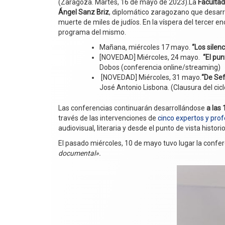
(Zaragoza. Martes, 16 de mayo de 2023).La
Facultad
Ángel Sanz Briz
, diplomático zaragozano que desarro
muerte de miles de judíos. En la víspera del tercer e
programa del mismo.
Mañana, miércoles 17 mayo.
“Los silenc
[NOVEDAD] Miércoles, 24 mayo.
“El pun
Dobos (conferencia online/streaming)
[NOVEDAD] Miércoles, 31 mayo.
“De Sef
José Antonio Lisbona. (Clausura del cicl
Las conferencias continuarán desarrollándose
a las
través de las intervenciones de
cinco expertos y pro
audiovisual, literaria y desde el punto de vista histor
El pasado miércoles, 10 de mayo tuvo lugar la conf
documental».