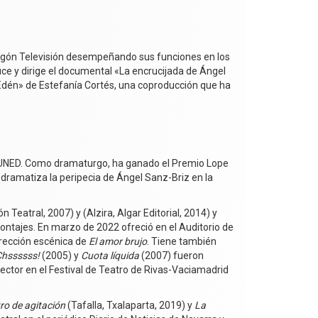
ragón Televisión desempeñando sus funciones en los
ce y dirige el documental «La encrucijada de Ángel
 «Edén» de Estefanía Cortés, una coproducción que ha
n la UNED. Como dramaturgo, ha ganado el Premio Lope
 dramatiza la peripecia de Ángel Sanz-Briz en la
Teatral, 2007) y (Alzira, Algar Editorial, 2014) y
montajes. En marzo de 2022 ofreció en el Auditorio de
dirección escénica de
El amor brujo
. Tiene también
Chssssss!
(2005) y
Cuota líquida
(2007) fueron
rector en el Festival de Teatro de Rivas-Vaciamadrid
tro de agitación
(Tafalla, Txalaparta, 2019) y
La