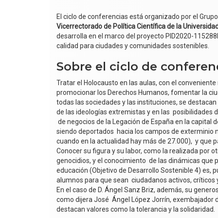
El ciclo de conferencias está organizado por el Grup
Vicerrectorado de Política Científica de la Universid
desarrolla en el marco del proyecto PID2020-115288R
calidad para ciudades y comunidades sostenibles.
Sobre el ciclo de conferen
Tratar el Holocausto en las aulas, con el conveniente 
promocionar los Derechos Humanos, fomentar la ciudad
todas las sociedades y las instituciones, se destacan
de las ideologías extremistas y en las posibilidade
de negocios de la Legación de España en la capital de
siendo deportados hacia los campos de exterminio na
cuando en la actualidad hay más de 27.000), y que 
Conocer su figura y su labor, como la realizada por o
genocidios, y el conocimiento de las dinámicas que 
educación (Objetivo de Desarrollo Sostenible 4) es,
alumnos para que sean ciudadanos activos, críticos 
En el caso de D. Ángel Sanz Briz, además, su genero
como dijera José Ángel López Jorrín, exembajador 
destacan valores como la tolerancia y la solidaridad.