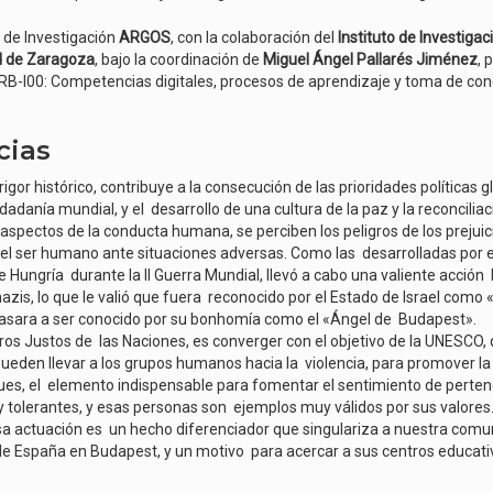
o de Investigación
ARGOS
, con la colaboración del
Instituto de Investiga
ad de Zaragoza
, bajo la coordinación de
Miguel Ángel Pallarés Jiménez
, 
B-I00: Competencias digitales, procesos de aprendizaje y toma de conci
cias
rigor histórico, contribuye a la consecución de las prioridades políticas 
anía mundial, y el desarrollo de una cultura de la paz y la reconciliac
 aspectos de la conducta humana, se perciben los peligros de los prejuic
s del ser humano ante situaciones adversas. Como las desarrolladas por
 Hungría durante la II Guerra Mundial, llevó a cabo una valiente acción
zis, lo que le valió que fuera reconocido por el Estado de Israel como
pasara a ser conocido por su bonhomía como el «Ángel de Budapest».
tros Justos de las Naciones, es converger con el objetivo de la UNESCO, 
pueden llevar a los grupos humanos hacia la violencia, para promover la
 pues, el elemento indispensable para fomentar el sentimiento de pert
y tolerantes, y esas personas son ejemplos muy válidos por sus valores
sa actuación es un hecho diferenciador que singulariza a nuestra comu
de España en Budapest, y un motivo para acercar a sus centros educa