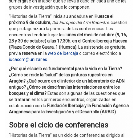
sumergirse en la labor que se lleva a cabo en cada uno de los
grupos de investigación que lo componen.
“Historias de la Tierra” inicia su andadura en
Huesca el
próximo 9 de octubre
,
Día Europeo del Arte Rupestre
, cuestión
que protagonizará la primera de las conferencias. Los
encuentros tendrán lugar los l
unes del mes de octubre (9, 16,
23 y 30 de octubre) a las 17:30h. en el Centro Ibercaja Huesca
(Plaza Conde de Guara, 1 (Huesca)
. La asistencia es
gratuita
,
previa
reserva
en la
web de Ibercaja
o correo electrónico a
iucacom@unizar.es.
¿Por qué el suelo es fundamental para la vida en la Tierra?
¿Cómo se mide la “salud” de las pinturas rupestres en
Aragón? ¿Qué ocurre en el interior de un laboratorio de ADN
antiguo? ¿Cómo se descifran las interrelaciones entre los
bosques y el clima?
Estas son algunas de las cuestiones que
se tratarán en los primeros encuentros, organizados en
colaboración con la
Fundación Ibercaja y la Fundación Agencia
Aragonesa para la Investigación y el Desarrollo (ARAID)
.
Sobre el ciclo de conferencias
“Historias de la Tierra” es un ciclo de conferencias dirigido al