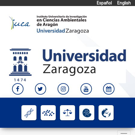
Español
English
Skip
to
content
Toggle