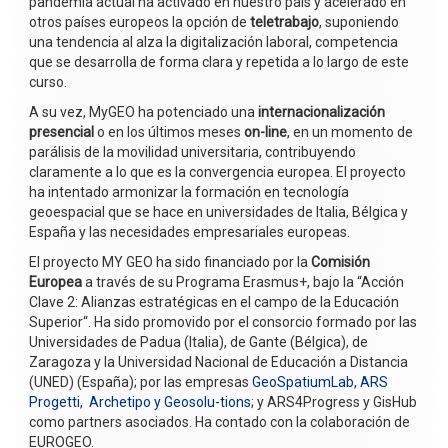
pandemia actual ha activado en nuestro país y acelerado en
otros países europeos la opción de
teletrabajo
, suponiendo
una tendencia al alza la digitalización laboral, competencia
que se desarrolla de forma clara y repetida a lo largo de este
curso.
A su vez, MyGEO ha potenciado una
internacionalización
presencial
o en los últimos meses
on-line
, en un momento de
parálisis de la movilidad universitaria, contribuyendo
claramente a lo que es la convergencia europea. El proyecto
ha intentado armonizar la formación en tecnología
geoespacial que se hace en universidades de Italia, Bélgica y
España y las necesidades empresariales europeas.
El proyecto MY GEO ha sido financiado por la
Comisión
Europea
a través de su Programa Erasmus+, bajo la “Acción
Clave 2: Alianzas estratégicas en el campo de la Educación
Superior“. Ha sido promovido por el consorcio formado por las
Universidades de Padua (Italia), de Gante (Bélgica), de
Zaragoza y la Universidad Nacional de Educación a Distancia
(UNED) (España); por las empresas
GeoSpatiumLab
,
ARS
Progetti
,
Archetipo y
Geosolu-tions
; y ARS4Progress y GisHub
como partners asociados. Ha contado con la colaboración de
EUROGEO.