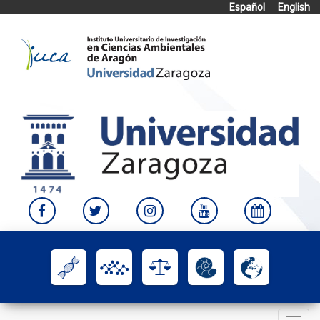
Español
English
Skip
to
content
Toggle