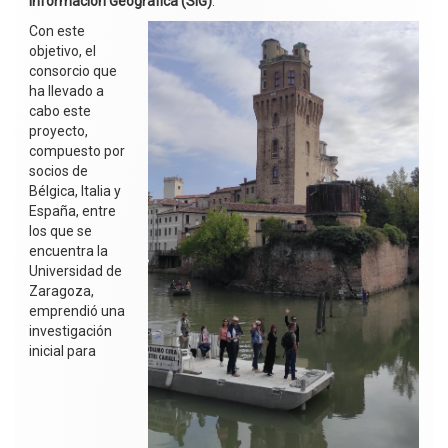
Información Geográfica (SIG)
.
Con este
objetivo, el
consorcio que
ha llevado a
cabo este
proyecto,
compuesto por
socios de
Bélgica, Italia y
España, entre
los que se
encuentra la
Universidad de
Zaragoza,
emprendió una
investigación
inicial para