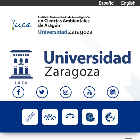
Español
English
Skip
to
content
Toggle