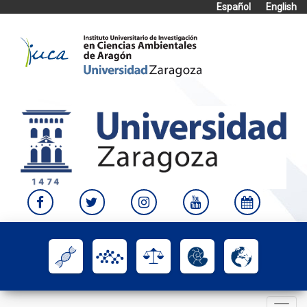
Español
English
Skip
to
content
Toggle