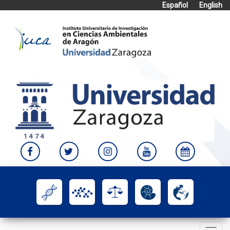
Español
English
Skip
to
content
Toggle