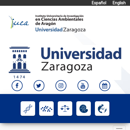
Español
English
Skip
to
content
Toggle