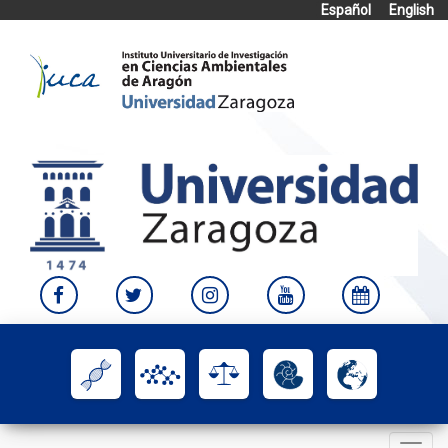
Español
English
Skip
to
content
Toggle