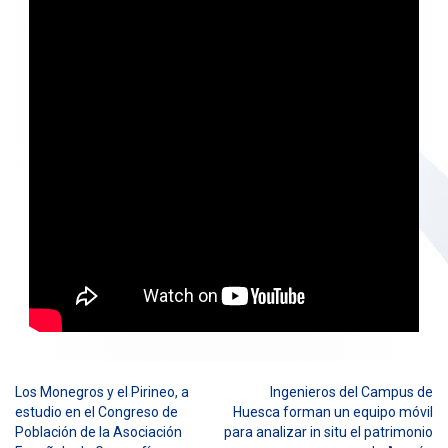
Los Monegros y el Pirineo, a
Ingenieros del Campus de
Navegación
estudio en el Congreso de
Huesca forman un equipo móvil
Población de la Asociación
para analizar in situ el patrimonio
de