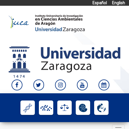
Español
English
Skip
to
content
Toggle