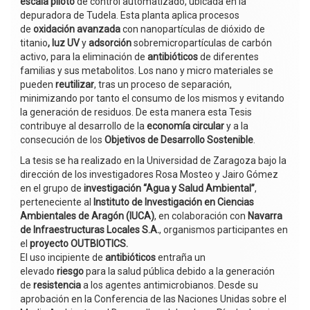
escala piloto
de control automatizado, ubicada en la
depuradora de Tudela. Esta planta aplica procesos
de
oxidación avanzada
con nanopartículas de dióxido de
titanio
, luz UV
y
adsorción
sobremicropartículas de carbón
activo, para la eliminación de
antibióticos
de diferentes
familias y sus metabolitos. Los nano y micro materiales se
pueden
reutilizar
, tras un proceso de separación,
minimizando por tanto el consumo de los mismos y evitando
la generación de residuos. De esta manera esta Tesis
contribuye al desarrollo de la
economía circular
y a la
consecución de los
Objetivos de Desarrollo Sostenible
.
La tesis se ha realizado en la Universidad de Zaragoza bajo la
dirección de los investigadores Rosa Mosteo y Jairo Gómez
en el grupo de
investigación “Agua y Salud Ambiental”
,
perteneciente al
Instituto de Investigación en Ciencias
Ambientales de Aragón (IUCA)
, en colaboración con
Navarra
de Infraestructuras Locales S.A.
, organismos participantes en
el
proyecto OUTBIOTICS.
El uso incipiente de
antibióticos
entraña un
elevado
riesgo
para la salud pública debido a la generación
de
resistencia
a los agentes antimicrobianos. Desde su
aprobación en la Conferencia de las Naciones Unidas sobre el