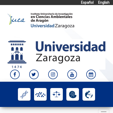
Español
English
Skip
to
content
Toggle