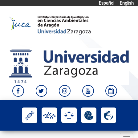
Español
English
Skip
to
content
Toggle