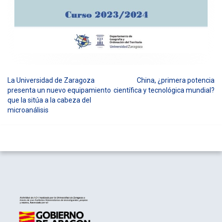
La Universidad de Zaragoza
China, ¿primera potencia
Navegación
presenta un nuevo equipamiento
científica y tecnológica mundial?
que la sitúa a la cabeza del
de
microanálisis
entradas