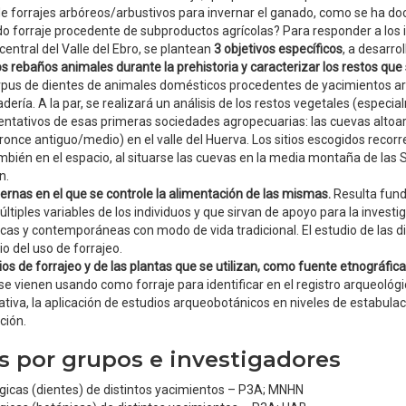
e forrajes arbóreos/arbustivos para invernar el ganado, como se ha doc
o forraje procedente de subproductos agrícolas? Para responder a los i
central del Valle del Ebro, se plantean
3 objetivos específicos
, a desarro
 los rebaños animales durante la prehistoria y caracterizar los restos qu
corpus de dientes de animales domésticos procedentes de yacimientos 
dería. A la par, se realizará un análisis de los restos vegetales (espe
ntativos de esas primeras sociedades agropecuarias: las cuevas altoara
 (Bronce antiguo/medio) en el valle del Huerva. Los sitios escogidos reco
bién en el espacio, al situarse las cuevas en la media montaña de las S
n.
ernas en el que se controle la alimentación de las mismas.
Resulta fund
ltiples variables de los individuos y que sirvan de apoyo para la inve
icas y contemporáneas con modo de vida tradicional. El estudio de las di
o del uso de forrajeo.
os de forrajeo y de las plantas que se utilizan, como fuente etnográfica 
e vienen usando como forraje para identificar en el registro arqueológi
iva, la aplicación de estudios arqueobotánicos en niveles de estabulaci
ición.
es por grupos e investigadores
ógicas (dientes) de distintos yacimientos – P3A; MNHN