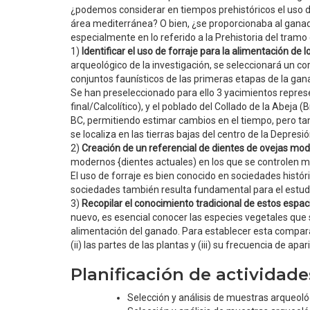
¿podemos considerar en tiempos prehistóricos el uso d
área mediterránea? O bien, ¿se proporcionaba al ganad
especialmente en lo referido a la Prehistoria del tramo 
1)
Identificar el uso de forraje para la alimentación de
arqueológico de la investigación, se seleccionará un 
conjuntos faunísticos de las primeras etapas de la gana
Se han preseleccionado para ello 3 yacimientos represe
final/Calcolítico), y el poblado del Collado de la Abeja
BC, permitiendo estimar cambios en el tiempo, pero tam
se localiza en las tierras bajas del centro de la Depresió
2)
Creación de un referencial de dientes de ovejas mod
modernos {dientes actuales) en los que se controlen mú
El uso de forraje es bien conocido en sociedades histór
sociedades también resulta fundamental para el estudi
3)
Recopilar el conocimiento tradicional de estos espaci
nuevo, es esencial conocer las especies vegetales que s
alimentación del ganado. Para establecer esta comparat
(ii) las partes de las plantas y (iii) su frecuencia de apar
Planificación de actividad
Selección y análisis de muestras arqueol