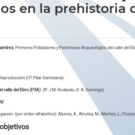
s en la prehistoria 
Ramírez
, Primeros Pobladores y Patrimonio Arqueológico del valle del E
Reproducción (I.P. Pilar Santolaria)
 valle del Ebro (P3A)
(IP. J.M. Rodanés, R. A. Domingo)
N)
ción (por orden alfabético): Abecia, A., Alcolea, M., Montes, L., Picazo, J
 objetivos