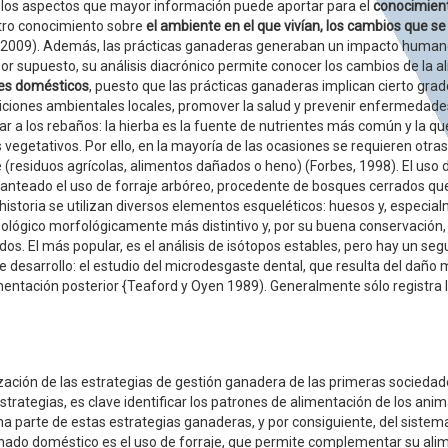
 los aspectos que mayor información puede aportar para el
conocimient
stro conocimiento sobre
el ambiente en el que vivían, los cambios que s
l. 2009). Además, las prácticas ganaderas generaban un impacto human
 por supuesto, su análisis diacrónico permite conocer los cambios de la a
es domésticos
, puesto que las prácticas ganaderas implican cierto gra
diciones ambientales locales, promover la salud y prevenir enfermedad
ntar a los rebaños: la hierba es la fuente de nutrientes más común y la q
s vegetativos. Por ello, en la mayoría de las ocasiones se requieren otr
e (residuos agrícolas, alimentos dañados o heno) (Forbes, 1998). El uso d
anteado el uso de forraje arbóreo, procedente de bosques cerrados que 
ehistoria se utilizan diversos elementos esqueléticos: huesos y, especial
zoológico morfológicamente más distintivo y, por su buena conservac
os. El más popular, es el análisis de isótopos estables, pero hay un seg
 desarrollo: el estudio del microdesgaste dental, que resulta del daño 
entación posterior {Teaford y Oyen 1989). Generalmente sólo registra l
ización de las estrategias de gestión ganadera de las primeras sociedad
strategias, es clave identificar los patrones de alimentación de los ani
 una parte de estas estrategias ganaderas, y por consiguiente, del sist
nado doméstico es el uso de forraje, que permite complementar su ali