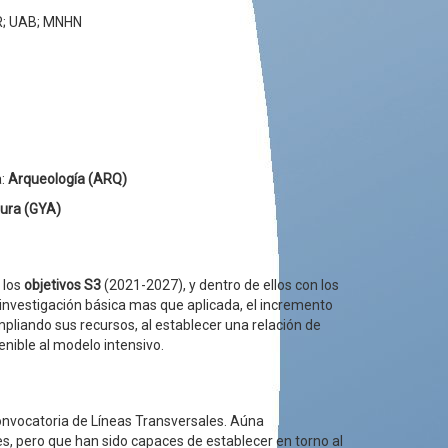
TER; UAB; MNHN
a:
Arqueología (ARQ)
tura (GYA)
 los
objetivos S3
(2021-2027), y dentro de ellos con los
investigación básica mas que aplicada, el incremento
mpliando sus recursos, al establecer una relación de
nible al modelo intensivo.
nvocatoria de Líneas Transversales. Aúna
s, pero que han sido capaces de establecer en torno al