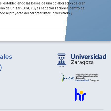
s, estableciendo las bases de una colaboración de gran
 seno de Unizar-lUCA, cuyas especializaciones dentro de
do al proyecto del carácter interuniversitario y
ales