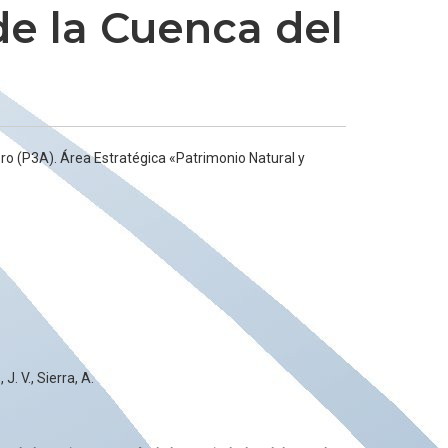
de la Cuenca del
bro (P3A). Área Estratégica «Patrimonio Natural y
. V., Sierra, A.