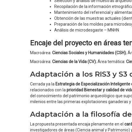
Selección y análisis de muestras arqueoló
Recopilación de la información etnográfic
Mantenimiento del referencial y alimenta
Obtención de las muestras actuales (dien
Preparación de los moldes para microde
Análisis de microdesgaste – MNHN
Encaje del proyecto en áreas t
Macroárea:
Ciencias Sociales y Humanidades (CSH)
; Á
Macroárea:
Ciencias de la Vida (CV)
; Área temática:
Cie
Adaptación a los RIS3 y S3
Cerrada ya la
Estrategia de Especialización Inteligent
relacionados con la
prioridad Bienestar y calidad de vid
del conocimiento del patrimonio arqueológico que supon
milenios entre las primeras explotaciones ganaderas y
Adaptación a la filosofía de
La propuesta presentada encaja plenamente en el
cará
investigadores de áreas (Ciencia animal y Patrimonio) 