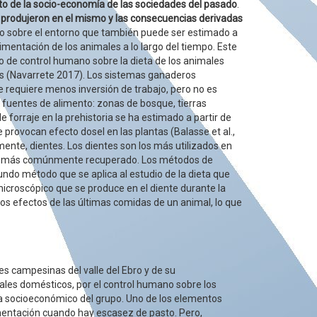
o de la socio-economía de las sociedades del pasado
.
e produjeron en el mismo y las consecuencias derivadas
o sobre el entorno que también puede ser estimado a
limentación de los animales a lo largo del tiempo. Este
do de control humano sobre la dieta de los animales
es (Navarrete 2017). Los sistemas ganaderos
ue requiere menos inversión de trabajo, pero no es
as fuentes de alimento: zonas de bosque, tierras
e forraje en la prehistoria se ha estimado a partir de
provocan efecto dosel en las plantas (Balasse et al.,
mente, dientes. Los dientes son los más utilizados en
ión, más comúnmente recuperado. Los métodos de
undo método que se aplica al estudio de la dieta que
microscópico que se produce en el diente durante la
os efectos de las últimas comidas de un animal, lo que
es campesinas del valle del Ebro y de su
males domésticos, por el control humano sobre los
ema socioeconómico del grupo. Uno de los elementos
mentación cuando hay escasez de pasto. Pero,