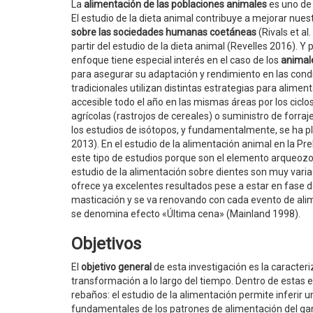
La
alimentación de las poblaciones animales
es uno de
El estudio de la dieta animal contribuye a mejorar nue
sobre las sociedades humanas coetáneas
(Rivals et a
partir del estudio de la dieta animal (Revelles 2016). Y
enfoque tiene especial interés en el caso de los
animal
para asegurar su adaptación y rendimiento en las con
tradicionales utilizan distintas estrategias para alime
accesible todo el año en las mismas áreas por los ciclo
agrícolas (rastrojos de cereales) o suministro de forraj
los estudios de isótopos, y fundamentalmente, se ha pl
2013). En el estudio de la alimentación animal en la Pr
este tipo de estudios porque son el elemento arqueo
estudio de la alimentación sobre dientes son muy variad
ofrece ya excelentes resultados pese a estar en fase de
masticación y se va renovando con cada evento de alim
se denomina efecto «Última cena» (Mainland 1998).
Objetivos
El
objetivo general
de esta investigación es la caracter
transformación a lo largo del tiempo. Dentro de estas e
rebaños: el estudio de la alimentación permite inferir
fundamentales de los patrones de alimentación del ga