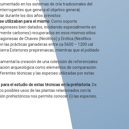
umentado en los sistemas de cría tradicionales del
nterrogantes que genera el objetivo general,
llar durante los dos años previstos:
e se utilizaban para el mismo
. Como soporte
aragoneses bien datados, incidiendo especialmente en
cialmente carbones) recuperados en esos mismos sitios.
gonesas de Chaves (Neolítico) y Drólica (Neolítico
rren las prácticas ganaderas entre ca 5600 – 1200 cal
ierra Exteriores prepirenaicas, mientras que el poblado
amental la creación de una colección de referenciales
stigación arqueológica como elementos de comparación.
ferentes técnicas y las especies utilizadas por estas
para el estudio de estas técnicas en la prehistoria
. De
co posibles usos de las plantas relacionados con la
ón prehistóricos nos permite conocer (i) las especies,