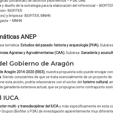
gicas (botánicas) de distintos yacimientos – P3A; UAB
a y diseño de la estrategia para la elaboración del referencial – BIOFI
ción- BIOFITER
tes) y limpieza- BIOFITER; MNHN
sgaste – MNHN
emáticas ANEP
rea temática:
Estudios del pasado: historia y arqueología (PHA)
; Subáre
ncias Agrarias y Agroalimentarias (CAA)
; Subárea:
Ganadería y acuicul
 del Gobierno de Aragón
e de Aragón 2014-2020 (RIS3)
, nuestra propuesta sólo puede encajar con
a
. Siendo conscientes de que se trata esencialmente de un proyecto de 
e esta acción, podría relacionarse con el sector del
turismo cultural
, a
 la ganadería extensiva actual, que se propugna como contrapunto soste
l IUCA
cter multi- y transdisciplinar del IUCA
y más específicamente en esta co
y Grupos (Biofiter y P3A) de investigación aparentemente muy diferente