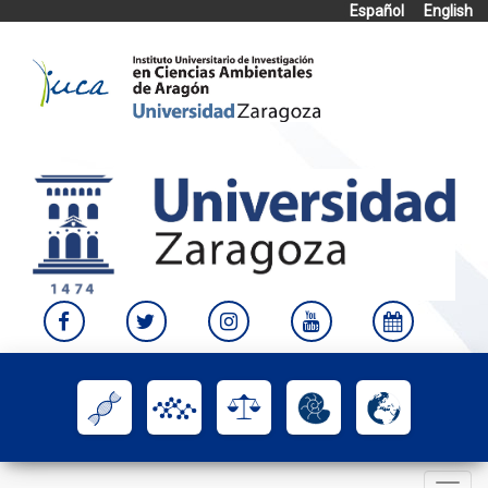
Español
English
Skip
to
content
Toggle