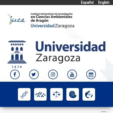
Español
English
Skip
to
content
Toggle