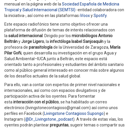
mensual en la página web de la
Sociedad Española de Medicina
Tropical y Salud Internacional (SEMTSI)
-entidad colaboradora con
la iniciativa-, así como en las plataformas
iVoox
y
Spotify
.
Este espacio radiofónico tiene como objetivo ofrecer una
plataforma de difusión de temas de interés relacionados con
la
salud internacional
. Dirigido por los
microbiólogos
Antonio
Beltrán
y
Jorge Ligero
, la
infectóloga Isabel Sanjoaquín
y la
profesora de
parasitología
de la Universidad de Zaragoza,
María
Pilar Goñi
, quien desarrolla su investigación en el grupo Agua y
Salud Ambiental–IUCA junto a Beltrán, este espacio está
orientado tanto a profesionales y estudiantes del ámbito sanitario
como al público general interesado en conocer más sobre algunos
de los desafíos actuales de la salud global.
Para ello, van a contar con expertos de primer nivel nacionales e
internacionales, así como con espacios divulgativos y de
participación activa de los oyentes. Para fomentar
esta
interacción con el público
, se ha habilitado un correo
electrónico (livingstonecontagioso@gmail.com) así como unos
perfiles en Facebook (
Livingstone Contagioso Supongo
) e
Instagram (
@Dr_Livingstone_podcast
). A través de estas vías, los
oyentes podrán plantear
preguntas
, sugerir temas o compartir sus