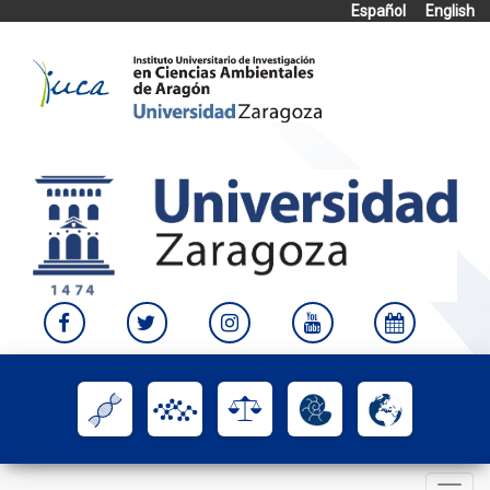
Español
English
Skip
to
content
Toggle