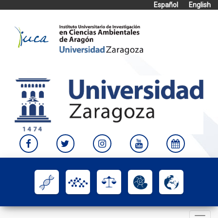
Español
English
Skip
to
content
Toggle