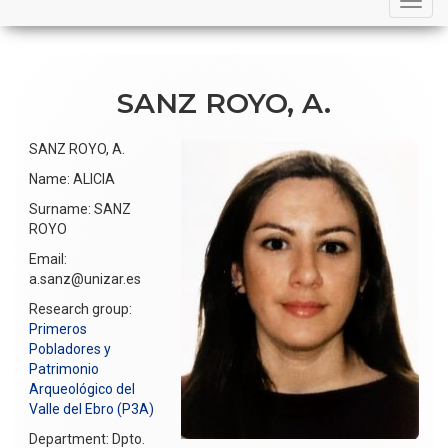
navigation
SANZ ROYO, A.
SANZ ROYO, A.
Name: ALICIA
Surname: SANZ
ROYO
Email:
a.sanz@unizar.es
Research group:
Primeros
Pobladores y
Patrimonio
Arqueológico del
Valle del Ebro (P3A)
Department: Dpto.