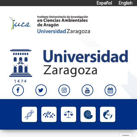
Español
English
Skip
to
content
Toggle