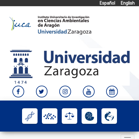
Español
English
Skip
to
content
Toggle