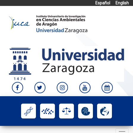
Español
English
Skip
to
content
Toggle