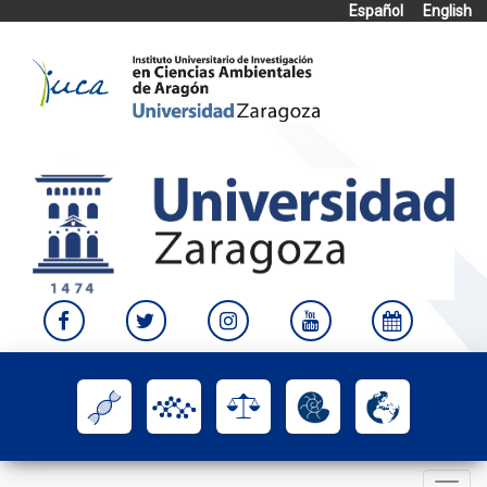
Español
English
Skip
to
content
Toggle