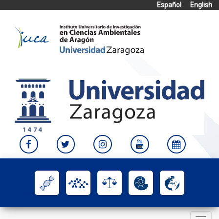
Español
English
Skip
to
content
Toggle