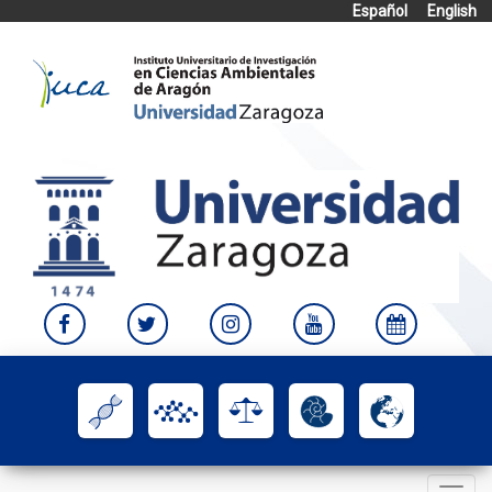
Español
English
Skip
to
content
Toggle