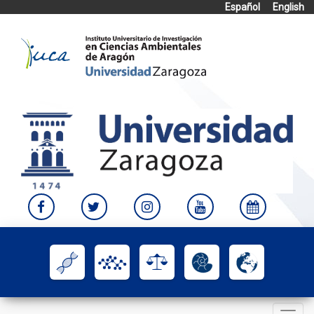
Español
English
Skip
to
content
Toggle