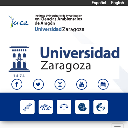
Español
English
Skip
to
content
Toggle