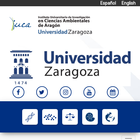
Español
English
Skip
to
content
Toggle