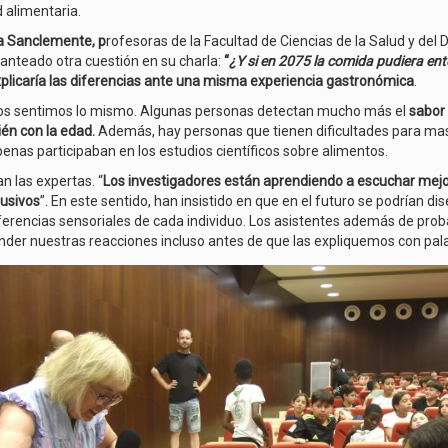
 alimentaria.
sa Sanclemente, p
rofesoras de la Facultad de Ciencias de la Salud y del 
anteado otra cuestión en su charla:
“
¿Y si en 2075 la comida pudiera en
plicaría las diferencias ante una misma experiencia gastronómica
.
dos sentimos lo mismo. Algunas personas detectan mucho más el
sabor 
én con la edad.
Además, hay personas que tienen dificultades para mastic
as participaban en los estudios científicos sobre alimentos.
n las expertas. “
Los investigadores están aprendiendo a escuchar mejo
lusivos
”. En este sentido, han insistido en que en el futuro se podrían
ferencias sensoriales de cada individuo. Los asistentes además de proba
nder nuestras reacciones incluso antes de que las expliquemos con pal