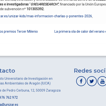
es e investigadoras
“
G9EU4RESEARCH”
, financiado por la Unión Europ
o de subvención nº
101305392.
izar.es/unizar-kids/mas-informacion-charlas-y-ponentes-2026
os premios Tercer Milenio
La primera ola de calor del verano 
tacto
Redes soci
uto Universitario de Investigación en
ias Ambientales de Aragón (IUCA)
le de Pedro Cerbuna, 12, 50009 Zaragoza
976 762 972
ca@unizar.es