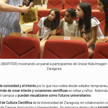
ia (BIOFITER) mostrando un panal a participantes de Unizar Kids.Imagen:
Zaragoza
la curiosidad y el interés
por lo que nos rodea desde edades tempranas, p
emás de crear interés y vocaciones científicas
en niñas y niños. Además,
el campus y
puedan visualizarse como futuros universitarios.
 de Cultura Científica
de la Universidad de Zaragoza, en colaboración c
 de Ciencia, Innovación y Universidades. Se enmarca dentro de la
inicia