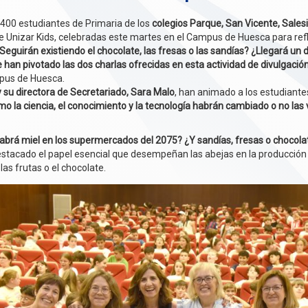
 400 estudiantes de Primaria de los
colegios Parque, San Vicente, Sale
e Unizar Kids, celebradas este martes en el Campus de Huesca para refl
guirán existiendo el chocolate, las fresas o las sandías? ¿Llegará un 
han pivotado las dos charlas ofrecidas en esta actividad de divulgación 
pus de Huesca.
 su directora de Secretariado, Sara Malo
, han animado a los estudiante
o la ciencia, el conocimiento y la tecnología habrán cambiado o no las 
abrá miel en los supermercados del 2075? ¿Y sandías, fresas o chocolate
estacado el papel esencial que desempeñan las abejas en la producción
as frutas o el chocolate.