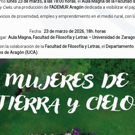
ximo
lunes 23 de marzo, a las 18:00 horas
, el
Aula Magna de la Facultad d
y Cielo
, una producción de
FADEMUR Aragón
dedicada a visibilizar el pa
vicios de proximidad, empleo y emprendimiento en el medio rural, con 
Fecha:
23 de marzo de 2026
,
18h. horas
gar:
Aula Magna, Facultad de Filosofía y Letras – Universidad de Zarag
on la colaboración de la
Facultad de Filosofía y Letras
, el
Departamento d
les de Aragón (IUCA)
.