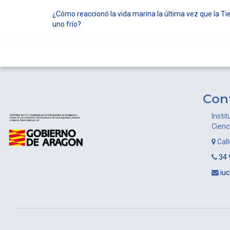
¿Cómo reaccionó la vida marina la última vez que la Tie
Navegación
uno frío?
de
entradas
Con
Instit
Cienc
Cal
34 
iu