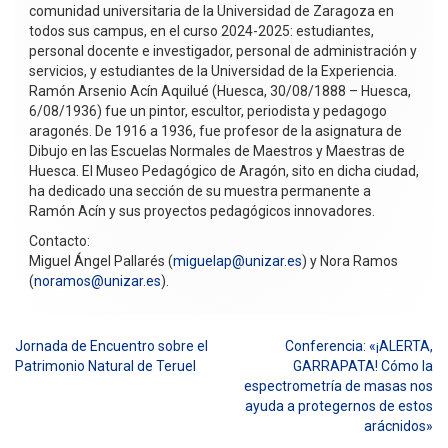
comunidad universitaria de la Universidad de Zaragoza en
todos sus campus, en el curso 2024-2025: estudiantes,
personal docente e investigador, personal de administración y
servicios, y estudiantes de la Universidad de la Experiencia.
Ramón Arsenio Acín Aquilué (Huesca, 30/08/1888 – Huesca,
6/08/1936) fue un pintor, escultor, periodista y pedagogo
aragonés. De 1916 a 1936, fue profesor de la asignatura de
Dibujo en las Escuelas Normales de Maestros y Maestras de
Huesca. El Museo Pedagógico de Aragón, sito en dicha ciudad,
ha dedicado una sección de su muestra permanente a
Ramón Acín y sus proyectos pedagógicos innovadores.
Contacto:
Miguel Ángel Pallarés (
miguelap@unizar.es
) y Nora Ramos
(
noramos@unizar.es
).
Jornada de Encuentro sobre el
Conferencia: «¡ALERTA,
Navegación
Patrimonio Natural de Teruel
GARRAPATA! Cómo la
espectrometría de masas nos
de
ayuda a protegernos de estos
entradas
arácnidos»