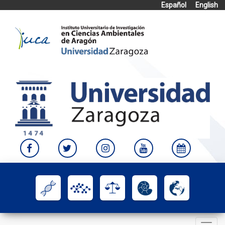
Español
English
Skip
to
content
Toggle