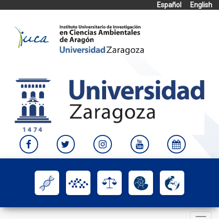
Español
English
Skip
to
content
Toggle