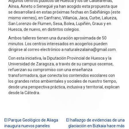
Algunos centros públicos de Huesca y los de Caldearenas,
Aínsa, Aineto o Senegüé ya han acogido esta propuesta que
se desarrollará en estas próximas fechas en Sabiñánigo (este
mismo viernes), en Canfranc, Villanúa, Jaca, Curbe, Lalueza,
San Lorenzo de Flumen, Sesa, Bolea, Lupiñén, Graus y en
Huesca, de nuevo, en distintos colegios.
Ambos talleres tienen una duración aproximada de 50
minutos. Los centros interesados en acogerlos pueden
dirigirse al correo electrónico a naturalezalaina@gmail.com.
Con esta iniciativa, la Diputación Provincial de Huesca y la
Universidad de Zaragoza, a través de su campus oscense,
refuerzan su compromiso con una enseñanza
transformadora, que conecta los contenidos escolares con
los grandes retos ambientales y sociales de nuestro tiempo,
desde una perspectiva práctica, inclusiva y territorial, explican
desde la Cátedra.
El Parque Geológico de Aliaga
El hallazgo de evidencias de una
Navegación
inaugura nuevos paneles
glaciación en Bizkaia hace más